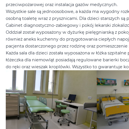
przeciwpożarowej oraz instalacja gazów medycznych.
Wszystkie sale są jednoosobowe, a każda ma wygodny rozkł
osobną toaletę wraz z prysznicami. Dla dzieci starszych są 
Gabinet diagnostyczno-zabiegowy i pokój lekarski zlokaliz
Oddział został wyposażony w dyżurkę pielęgniarską z po
również aneks kuchenny do przygotowania ciepłych napoj
pacjenta dostarczonego przez rodzinę oraz pomieszczenie s
Każda sala dla dzieci została wyposażona w łóżka szpitalne
łóżeczka dla niemowląt posiadają regulowane barierki boc
do ręki oraz wieszak kroplówki. Wszystko to gwarantuje 