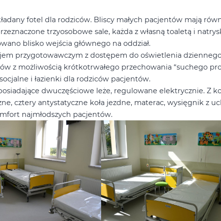
adany fotel dla rodziców. Bliscy małych pacjentów mają równ
przeznaczone trzyosobowe sale, każda z własną toaletą i natry
owano blisko wejścia głównego na oddział.
kojem przygotowawczym z dostępem do oświetlenia dziennego
ów z możliwością krótkotrwałego przechowania “suchego pr
ocjalne i łazienki dla rodziców pacjentów.
 posiadające dwuczęściowe leże, regulowane elektrycznie. Z ko
zne, cztery antystatyczne koła jezdne, materac, wysięgnik z 
komfort najmłodszych pacjentów.