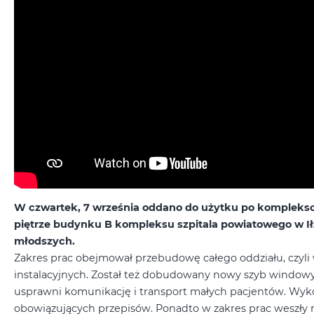
W czwartek, 7 września oddano do użytku po kompleksow
piętrze budynku B kompleksu szpitala powiatowego w Ił
młodszych.
Zakres prac obejmował przebudowę całego oddziału, czyli 
instalacyjnych. Został też dobudowany nowy szyb windowy 
usprawni komunikację i transport małych pacjentów. Wyk
obowiązujących przepisów. Ponadto w zakres prac weszły rem