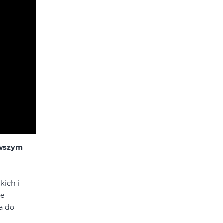
rwszym
i
kich i
ie
a do