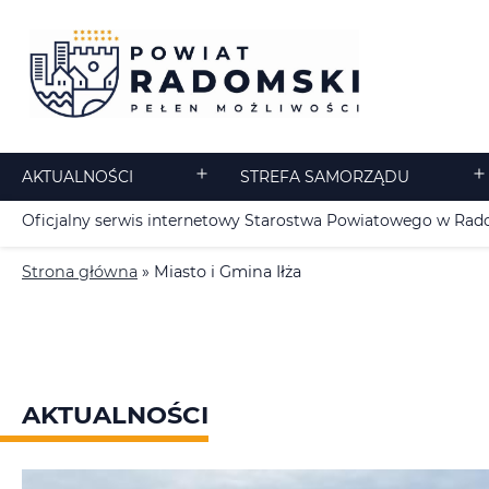
Przejdź
do
treści
AKTUALNOŚCI
STREFA SAMORZĄDU
Rozwiń
R
menu
m
Oficjalny serwis internetowy Starostwa Powiatowego w Ra
Strona główna
»
Miasto i Gmina Iłża
AKTUALNOŚCI