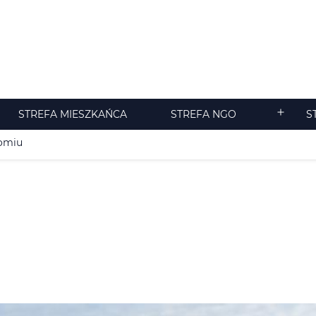
STREFA MIESZKAŃCA
STREFA NGO
S
ozwiń
Rozwiń
enu
menu
domiu