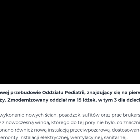
ej przebudowie Oddziału Pediatrii, znajdujący się na pie
ży.
Zmodernizowany oddział ma 15 łóżek, w tym 3 dla dziec
wykonanie nowych ścian, posadzek, sufitów oraz prac brukars
z nowoczesną windą, którego do tej pory nie było, co znaczn
onano również nową instalacją przeciwpożarową, dostosowan
onty instalacji elektrycznej, wentylacyjnej, sanitarnej,