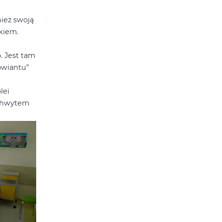
ież swoją
skiem.
. Jest tam
owiantu”
lei
uchwytem