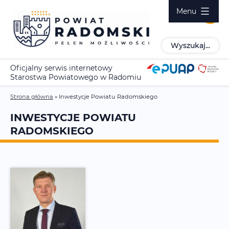
Przejdź
Menu
do
treści
Wyszukaj...
Oficjalny serwis internetowy
Starostwa Powiatowego w Radomiu
Strona główna
»
Inwestycje Powiatu Radomskiego
INWESTYCJE POWIATU
RADOMSKIEGO