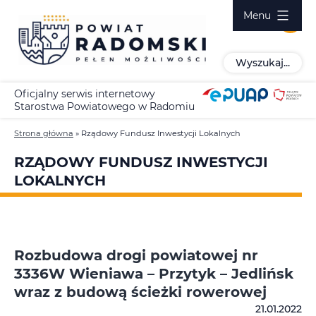
Przejdź
Menu
do
treści
Wyszukaj...
Oficjalny serwis internetowy
Starostwa Powiatowego w Radomiu
Strona główna
»
Rządowy Fundusz Inwestycji Lokalnych
RZĄDOWY FUNDUSZ INWESTYCJI
LOKALNYCH
Rozbudowa drogi powiatowej nr
3336W Wieniawa – Przytyk – Jedlińsk
wraz z budową ścieżki rowerowej
21.01.2022