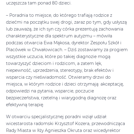
uczęszcza tam ponad 80 dzieci.
– Poradnia to miejsce, do którego trafiają rodzice z
dziećmi na początku swej drogi, zaraz po tym, gdy usłyszą
lub zauważą, że ich syn czy córka prezentują zachowania
charakterystyczne dla spektrum autyzmu – mówiła
podczas otwarcia Ewa Mąkosa, dyrektor Zespołu Szkół i
Placówek w Chwałowicach. – Dziś zostawiamy za progiem
wszystkie uczucia, które po takiej diagnozie mogą
towarzyszyć dzieciom i rodzicom, a zatem lęk,
niepewność, uprzedzenia, stereotypy, brak efektów i
wsparcia czy nieświadomość. Otwieramy drzwi do
miejsca, w którym rodzice i dzieci otrzymają: akceptację,
odpowiedzi na pytania, wsparcie, poczucie
bezpieczeństwa, rzetelną i wiarygodną diagnozę oraz
efektywną terapię.
W otwarciu specjalistycznej poradni wziął udział:
wicestarosta radomski Krzysztof Kozera, przewodnicząca
Rady Miasta w Iłży Agnieszka Okruta oraz wicedyrektor