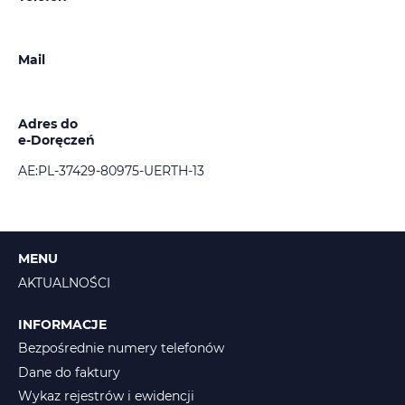
Mail
Adres do
e-Doręczeń
AE:PL-37429-80975-UERTH-13
MENU
AKTUALNOŚCI
INFORMACJE
Bezpośrednie numery telefonów
Dane do faktury
Wykaz rejestrów i ewidencji