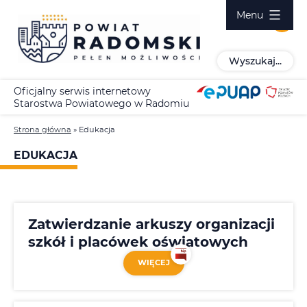
Przejdź
Menu
do
treści
Wyszukaj...
Oficjalny serwis internetowy
Starostwa Powiatowego w Radomiu
Strona główna
»
Edukacja
EDUKACJA
Zatwierdzanie arkuszy organizacji
szkół i placówek oświatowych
WIĘCEJ