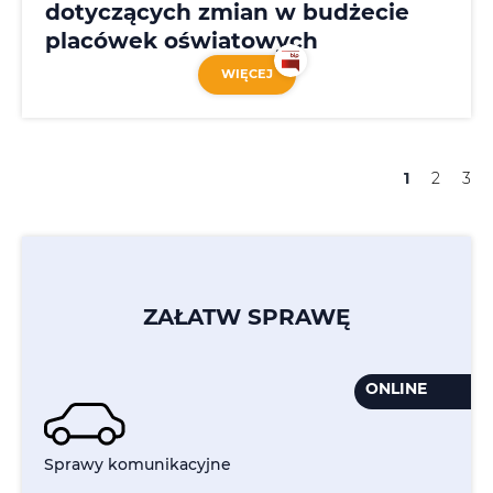
dotyczących zmian w budżecie
placówek oświatowych
WIĘCEJ
1
2
3
ZAŁATW SPRAWĘ
ONLINE
Sprawy komunikacyjne