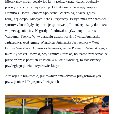
Mieszkańcy mogli podziwiać fajny pokaz karate, dzieci obejrzały
pokazy straży pożarnej i policji. Odbyły się też występy zespołu
Domino z
Domu Pomocy Społecznej Wierzbica
, a także grupy
religijnej Zespół Młodych Serc z Przysuchy. Festyn miał też charakter
sportowy bo odbyły się turnieje sportowe, piłki nożnej, rzuty do kosza,
w przeciąganiu liny. Nagrody ufundował między innymi starosta
Waldemar Trelka. W wydarzeniu uczestniczyli również Agnieszka
Jastrzębska, wójt gminy Wierzbica,
Agnieszka Jastrzębska – Wójt
Gminy Wierzbica
, Agnieszka Jaworska, radna Powiatu Radomskiego, a
także Sylwester Różycki, wójt gminy Orońsko, bo trzeba zaznaczyć, że
przecież część parafian kościoła w Rudzie Wielkiej, to mieszkańcy
przyległego powiatu szydłowieckiego.
Atrakcji nie brakowało, jak również smakołyków przygotowanych
przez panie z kół gospodyń wiejskich.