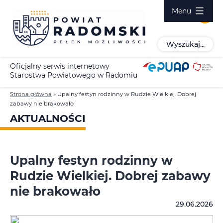
Przejdź
Menu
do
treści
Wyszukaj...
Oficjalny serwis internetowy
Starostwa Powiatowego w Radomiu
Strona główna
»
Upalny festyn rodzinny w Rudzie Wielkiej. Dobrej
zabawy nie brakowało
AKTUALNOŚCI
Upalny festyn rodzinny w
Rudzie Wielkiej. Dobrej zabawy
nie brakowało
29.06.2026